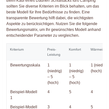
Beim Kauf eines Daunen Schlafsacks fürs Camping
sollten Sie diverse Kriterien im Blick behalten, um das
beste Modell für Ihre Bedürfnisse zu finden. Eine
transparente Bewertung hilft dabei, die wichtigsten
Aspekte zu berücksichtigen. Nutzen Sie die folgende
Bewertungsmatrix, um Ihr gewünschtes Modell anhand
entscheidender Parameter zu vergleichen.
Kriterium
Preis-
Komfort
Wärmeisoli
Leistung
Bewertungsskala
1
1
1 (niedrig)
(niedrig)
(niedrig)
(hoch)
– 5
– 5
(hoch)
(hoch)
Beispiel-Modell
4
5
4
1
Beispiel-Modell
3
4
5